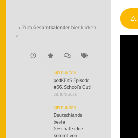
Zu
-> Zum 
Gesamtkalender
 hier klicken 
<-
MELDUNGEN
podKEKS Episode
#66: School’s Out!
28. JUNI 2026
MELDUNGEN
Deutschlands
beste
Geschäftsidee
kommt von