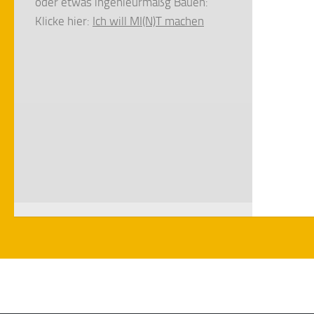
oder etwas ingenieurmäßg Bauen:
Klicke hier:
Ich will MI(N)T machen