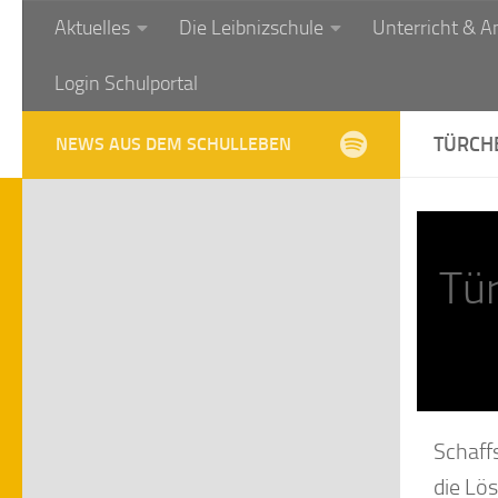
Aktuelles
Die Leibnizschule
Unterricht & A
Zum Inhalt springen
Login Schulportal
TÜRCHE
NEWS AUS DEM SCHULLEBEN
Tür
Schaffs
die Lö