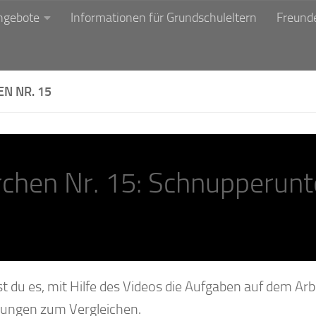
ngebote
Informationen für Grundschuleltern
Freunde
N NR. 15
chen Nr. 15: Schnupperunte
t du es, mit Hilfe des Videos die Aufgaben auf dem Arb
sungen zum Vergleichen.