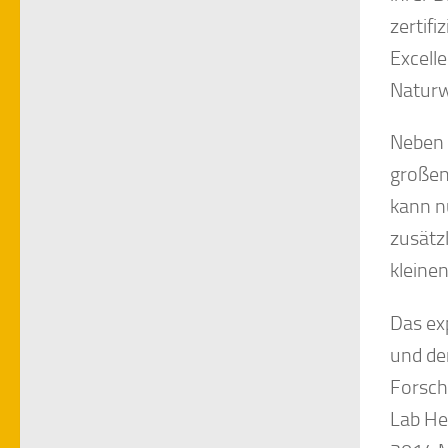
zertif
Excell
Naturw
Neben 
großen
kann nu
zusätz
kleine
Das ex
und de
Forsch
Lab He