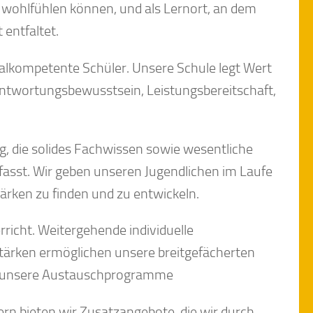
 wohlfühlen können, und als Lernort, an dem
entfaltet.
zialkompetente Schüler. Unsere Schule legt Wert
rantwortungsbewusstsein, Leistungsbereitschaft,
g, die solides Fachwissen sowie wesentliche
asst. Wir geben unseren Jugendlichen im Laufe
tärken zu finden und zu entwickeln.
rricht. Weitergehende individuelle
tärken ermöglichen unsere breitgefächerten
e unsere Austauschprogramme
ern bieten wir Zusatzangebote, die wir durch