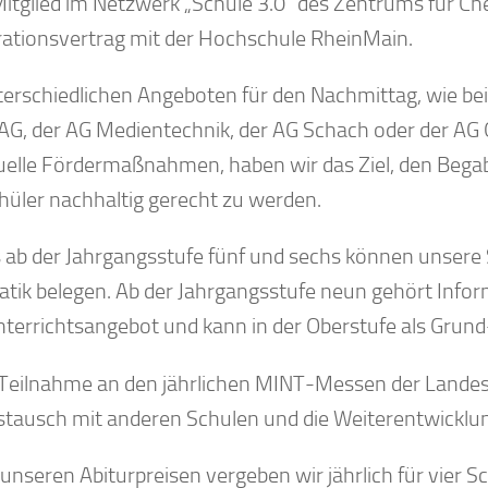
itglied im Netzwerk „Schule 3.0“ des Zentrums für Ch
ationsvertrag mit der Hochschule RheinMain.
terschiedlichen Angeboten für den Nachmittag, wie bei
G, der AG Medientechnik, der AG Schach oder der AG
duelle Fördermaßnahmen, haben wir das Ziel, den Beg
hüler nachhaltig gerecht zu werden.
s ab der Jahrgangsstufe fünf und sechs können unsere
atik belegen. Ab der Jahrgangsstufe neun gehört Infor
terrichtsangebot und kann in der Oberstufe als Grun
Teilnahme an den jährlichen MINT-Messen der Landesa
stausch mit anderen Schulen und die Weiterentwicklun
unseren Abiturpreisen vergeben wir jährlich für vier 