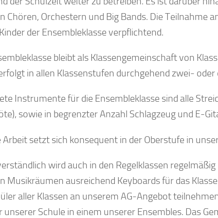
 der Schulzeit weiter zu betreiben. Es ist darüber hin
n Chören, Orchestern und Big Bands. Die Teilnahme an
 Kinder der Ensembleklasse verpflichtend.
sembleklasse bleibt als Klassengemeinschaft von Klass
erfolgt in allen Klassenstufen durchgehend zwei- oder
ete Instrumente für die Ensembleklasse sind alle Strei
löte), sowie in begrenzter Anzahl Schlagzeug und E-Git
 Arbeit setzt sich konsequent in der Oberstufe in uns
verständlich wird auch in den Regelklassen regelmäßig
n Musikräumen ausreichend Keyboards für das Klass
hüler aller Klassen an unserem AG-Angebot teilnehmen
r unserer Schule in einem unserer Ensembles. Das Gem