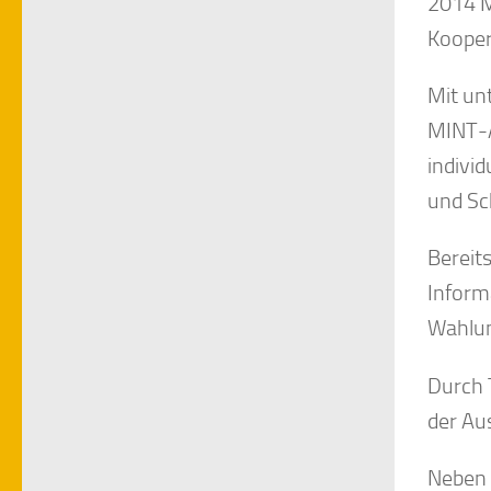
2014 M
Kooper
Mit un
MINT-A
indivi
und Sc
Bereit
Inform
Wahlun
Durch 
der Au
Neben 