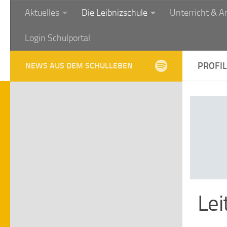
Aktuelles
Die Leibnizschule
Unterricht & A
Zum Inhalt springen
Login Schulportal
PROFI
NEWS AUS DEM SCHULLEBEN
Lei