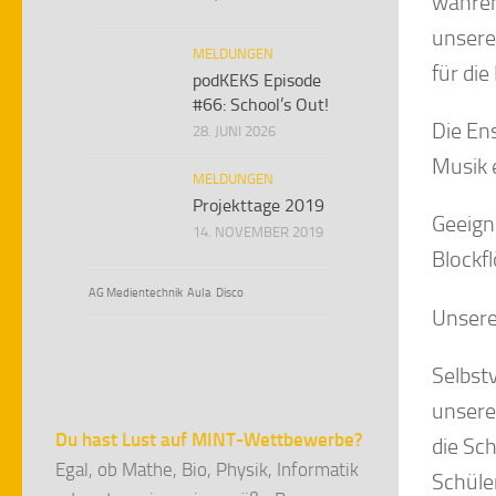
während
unsere
MELDUNGEN
für die
podKEKS Episode
#66: School’s Out!
Die En
28. JUNI 2026
Musik 
MELDUNGEN
Projekttage 2019
Geeign
14. NOVEMBER 2019
Blockf
AG Medientechnik
Aula
Disco
Unsere
Selbst
unsere
Du hast Lust auf MINT-Wettbewerbe?
die Sc
Egal, ob Mathe, Bio, Physik, Informatik
Schüle