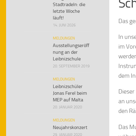
Sc
Stadtradeln: die
letzte Woche
läuft!
Das ge
14. JUNI 2026
In uns
MELDUNGEN
Ausstellungseröff
im Vor
nung an der
werden
Leibnizschule
Instru
20. SEPTEMBER 2019
dem In
MELDUNGEN
Leibnizschüler
Dieser
Jonas Ferel beim
MEP auf Malta
an uns
20. JANUAR 2020
den Rä
MELDUNGEN
Das Mu
Neujahrskonzert
29. JANUAR 2020