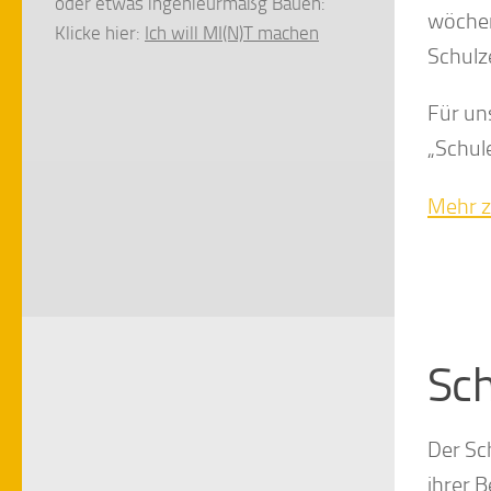
oder etwas ingenieurmäßg Bauen:
wöchen
Klicke hier:
Ich will MI(N)T machen
Schulze
Für un
„Schul
Mehr 
Sc
Der Sc
ihrer 