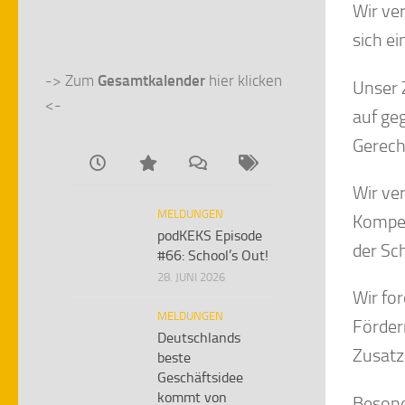
Wir ve
sich e
-> Zum 
Gesamtkalender
 hier klicken 
Unser 
<-
auf ge
Gerecht
Wir ve
MELDUNGEN
Kompet
podKEKS Episode
der Sch
#66: School’s Out!
28. JUNI 2026
Wir for
MELDUNGEN
Förder
Deutschlands
Zusatz
beste
Geschäftsidee
kommt von
Besond