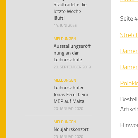
Stadtradeln: die
letzte Woche
Seite 4
läuft!
14. JUNI 2026
Stretch
MELDUNGEN
Ausstellungseröff
Damen 
nung an der
Leibnizschule
Damen 
20. SEPTEMBER 2019
MELDUNGEN
Polokl
Leibnizschüler
Jonas Ferel beim
Bestell
MEP auf Malta
Artike
20. JANUAR 2020
MELDUNGEN
Hinwei
Neujahrskonzert
29. JANUAR 2020