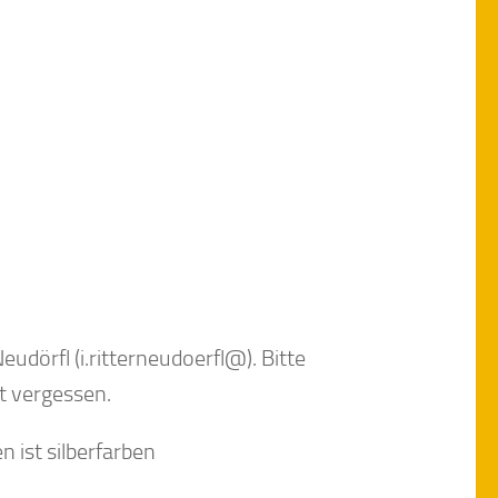
eudörfl (i.ritterneudoerfl@). Bitte
t vergessen.
 ist silberfarben