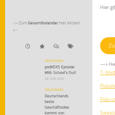
Hier gi
-> Zum 
Gesamtkalender
 hier klicken 
<-
Zu
MELDUNGEN
—> Hier
podKEKS Episode
T-Shirt
#66: School’s Out!
28. JUNI 2026
Polosh
MELDUNGEN
Deutschlands
Polo u
beste
Geschäftsidee
Sweatj
kommt von