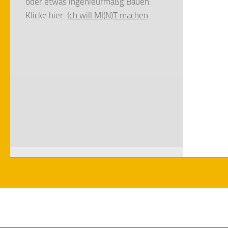
oder etwas ingenieurmäßg Bauen:
Klicke hier:
Ich will MI(N)T machen