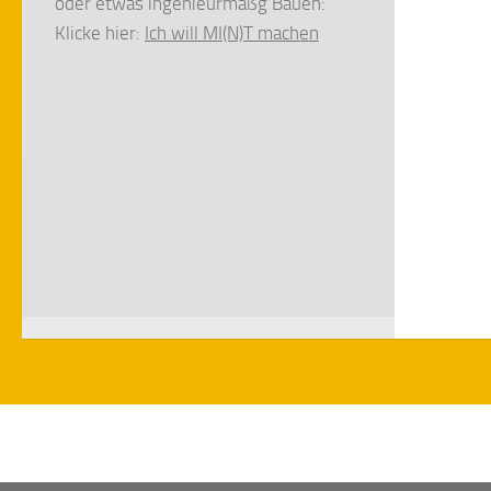
oder etwas ingenieurmäßg Bauen:
Klicke hier:
Ich will MI(N)T machen