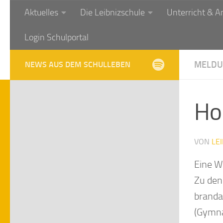
Aktuelles
Die Leibnizschule
Unterricht & A
Zum Inhalt springen
Login Schulportal
MELDU
NEWS AUS DEM SCHULLEBEN
Hom
VON
LE
Eine W
Zu den
branda
(Gymna