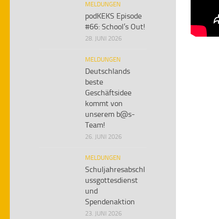
MELDUNGEN
podKEKS Episode
#66: School’s Out!
28. JUNI 2026
MELDUNGEN
Deutschlands
beste
Geschäftsidee
kommt von
unserem b@s-
Team!
26. JUNI 2026
MELDUNGEN
Schuljahresabschl
ussgottesdienst
und
Spendenaktion
23. JUNI 2026