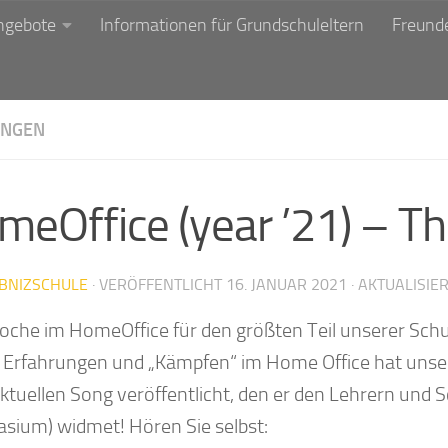
ngebote
Informationen für Grundschuleltern
Freunde
NGEN
eOffice (year ’21) – Th
IBNIZSCHULE
· VERÖFFENTLICHT
16. JANUAR 2021
· AKTUALISIE
oche im HomeOffice für den größten Teil unserer Schul
 Erfahrungen und „Kämpfen“ im Home Office hat unse
ktuellen Song veröffentlicht, den er den Lehrern und 
sium) widmet! Hören Sie selbst: