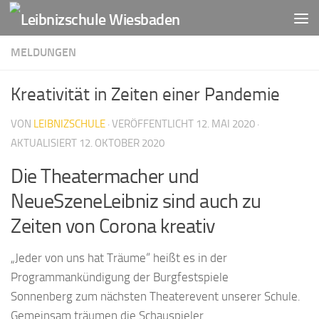
Zum Inhalt springen
MELDUNGEN
Kreativität in Zeiten einer Pandemie
VON
LEIBNIZSCHULE
· VERÖFFENTLICHT
12. MAI 2020
·
AKTUALISIERT
12. OKTOBER 2020
Die Theatermacher und
NeueSzeneLeibniz sind auch zu
Zeiten von Corona kreativ
„Jeder von uns hat Träume“ heißt es in der
Programmankündigung der Burgfestspiele
Sonnenberg zum nächsten Theaterevent unserer Schule.
Gemeinsam träumen die Schauspieler