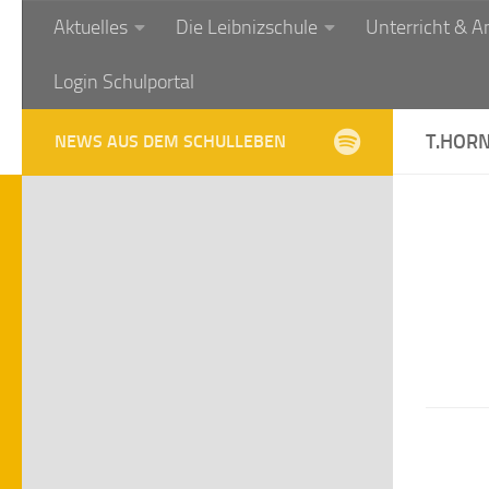
Aktuelles
Die Leibnizschule
Unterricht & A
Zum Inhalt springen
Login Schulportal
T.HORN
NEWS AUS DEM SCHULLEBEN