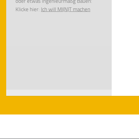
oder etwas ingenieurmäßg Bauen:
Klicke hier:
Ich will MI(N)T machen