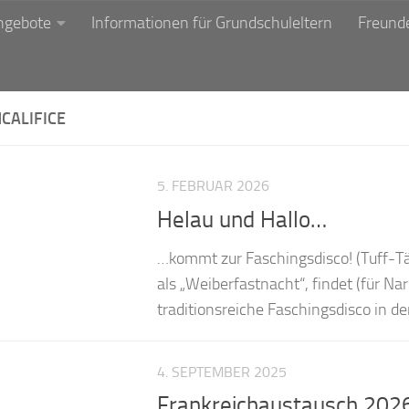
ngebote
Informationen für Grundschuleltern
Freunde
CALIFICE
5. FEBRUAR 2026
Helau und Hallo…
…kommt zur Faschingsdisco! (Tuff-T
als „Weiberfastnacht“, findet (für Na
traditionsreiche Faschingsdisco in der
4. SEPTEMBER 2025
Frankreichaustausch 2026