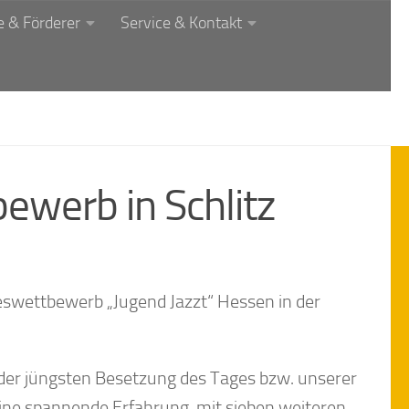
 & Förderer
Service & Kontakt
werb in Schlitz
eswettbewerb „Jugend Jazzt“ Hessen in der
der jüngsten Besetzung des Tages bzw. unserer
eine spannende Erfahrung, mit sieben weiteren