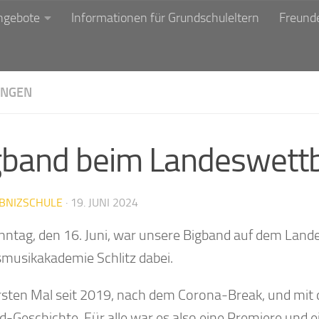
ngebote
Informationen für Grundschuleltern
Freunde
NGEN
gband beim Landeswettbe
IBNIZSCHULE
·
19. JUNI 2024
ntag, den 16. Juni, war unsere Bigband auf dem Land
musikakademie Schlitz dabei.
sten Mal seit 2019, nach dem Corona-Break, und mit 
d-Geschichte. Für alle war es also eine Premiere und 