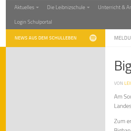
Aktuelles
Die Leibnizschule
Unterricht & A
Zum Inhalt springen
Login Schulportal
MELDU
NEWS AUS DEM SCHULLEBEN
Bi
VON
LE
Am Son
Landes
Zum er
Bigban