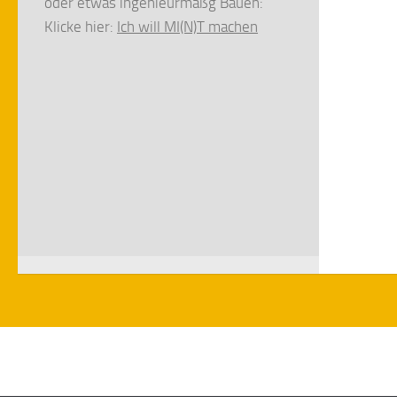
oder etwas ingenieurmäßg Bauen:
Klicke hier:
Ich will MI(N)T machen