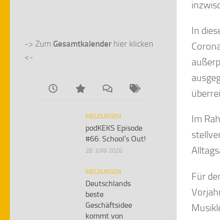
inzwis
In die
-> Zum 
Gesamtkalender
 hier klicken 
Corona
<-
außerp
ausgeg
überre
MELDUNGEN
Im Rah
podKEKS Episode
stellve
#66: School’s Out!
Alltag
28. JUNI 2026
MELDUNGEN
Für de
Deutschlands
Vorjah
beste
Geschäftsidee
Musikl
kommt von