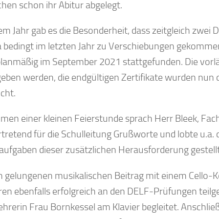
chen schon ihr Abitur abgelegt.
sem Jahr gab es die Besonderheit, dass zeitgleich zwe
 bedingt im letzten Jahr zu Verschiebungen gekomme
lanmäßig im September 2021 stattgefunden. Die vorlä
eben werden, die endgültigen Zertifikate wurden nun
icht.
men einer kleinen Feierstunde sprach Herr Bleek, Fachb
rtretend für die Schulleitung Grußworte und lobte u.a. 
saufgaben dieser zusätzlichen Herausforderung gestell
n gelungenen musikalischen Beitrag mit einem Cello-Kon
ren ebenfalls erfolgreich an den DELF-Prüfungen teil
ehrerin Frau Bornkessel am Klavier begleitet. Anschli