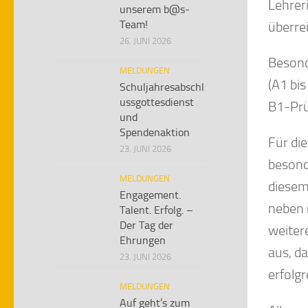
Lehrer
unserem b@s-
Team!
überre
26. JUNI 2026
Besond
MELDUNGEN
(A1 bis
Schuljahresabschl
ussgottesdienst
B1-Prü
und
Spendenaktion
Für di
23. JUNI 2026
besond
MELDUNGEN
diesem
Engagement.
neben 
Talent. Erfolg. –
Der Tag der
weitere
Ehrungen
aus, d
23. JUNI 2026
erfolg
MELDUNGEN
Auf geht’s zum