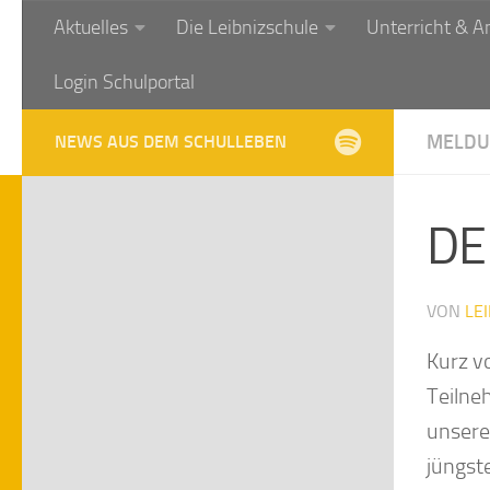
Aktuelles
Die Leibnizschule
Unterricht & A
Zum Inhalt springen
Login Schulportal
MELDU
NEWS AUS DEM SCHULLEBEN
DE
VON
LE
Kurz v
Teilne
unsere
jüngst