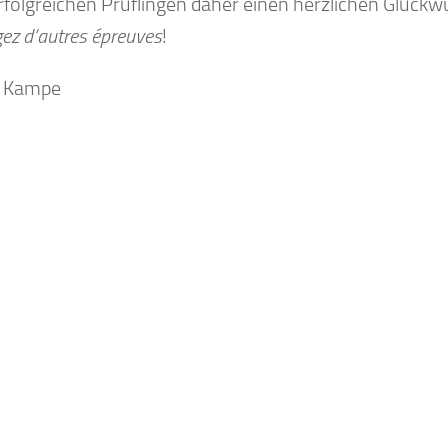
erfolgreichen Prüflingen daher einen herzlichen Glück
ez d
‘
autres épreuves
!
a Kampe