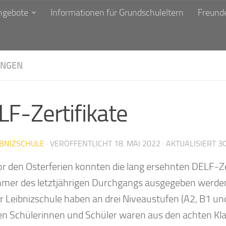
ngebote
Informationen für Grundschuleltern
Freunde
NGEN
LF-Zertifikate
IBNIZSCHULE
· VERÖFFENTLICHT
18. MAI 2022
· AKTUALISIERT
30
or den Osterferien konnten die lang ersehnten DELF-Ze
hmer des letztjährigen Durchgangs ausgegeben werden
r Leibnizschule haben an drei Niveaustufen (A2, B1 
en Schülerinnen und Schüler waren aus den achten Klas