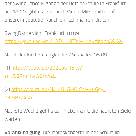
der SwingDance Night an der BettinaSchule in Frankfurt
am 18.09. gibt es jetzt auch Video-Mitschnitte auf
unserem youtube-Kanal: einfach mal reinklicken!
SwingDanceNight Frankfurt 18.09. :
https://youtu.be/8nU_AZyH7IE?si=-1A9zIzbjtbAQrX9
Nacht der Kirchen Ringkirche Wiesbaden 05.09.:
(1)
https://youtu.be/292CotmlBIw?
si=XS27m1IwtY8rnAZE
(2)
https://youtu.be/Nu-2ULG9lQk?si=36Ggy-
Y3t58kZ4sG
Nächste Woche geht’s auf Probenfahrt, die nächsten Ziele
warten….
Vorankündigung:
Die Jahreskonzerte in der Schulaula