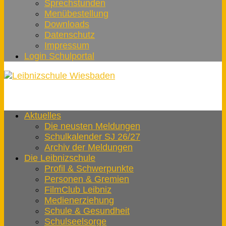
Sprechstunden
Menübestellung
Downloads
Datenschutz
Impressum
Login Schulportal
Aktuelles
Die neusten Meldungen
Schulkalender SJ 26/27
Archiv der Meldungen
Die Leibnizschule
Profil & Schwerpunkte
Personen & Gremien
FilmClub Leibniz
Medienerziehung
Schule & Gesundheit
Schulseelsorge