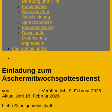
Beratung und Hilfe
Fundsachen
Schließfächer
Schulkleidung
Sprechstunden
Menübestellung
Downloads
Datenschutz
Impressum
Login Schulportal
Meldungen
Einladung zum
Aschermittwochsgottesdienst
von
Leibnizschule
· Veröffentlicht
9. Februar 2026
·
Aktualisiert
18. Februar 2026
Liebe Schulgemeinschaft,