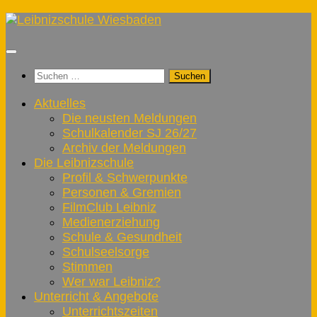
Zum
Inhalt
springen
Suchen
nach:
Aktuelles
Die neusten Meldungen
Schulkalender SJ 26/27
Archiv der Meldungen
Die Leibnizschule
Profil & Schwerpunkte
Personen & Gremien
FilmClub Leibniz
Medienerziehung
Schule & Gesundheit
Schulseelsorge
Stimmen
Wer war Leibniz?
Unterricht & Angebote
Unterrichtszeiten