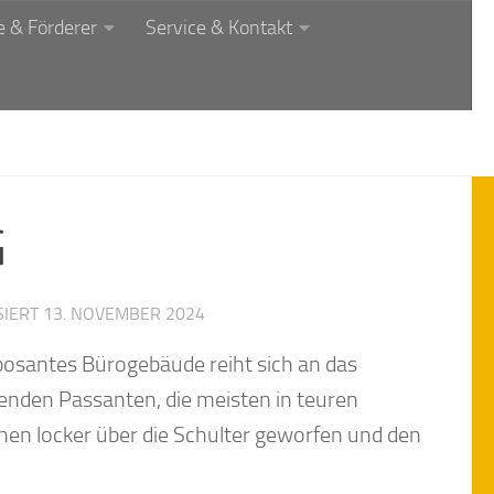
 & Förderer
Service & Kontakt
G
SIERT
13. NOVEMBER 2024
posantes Bürogebäude reiht sich an das
fenden Passanten, die meisten in teuren
en locker über die Schulter geworfen und den