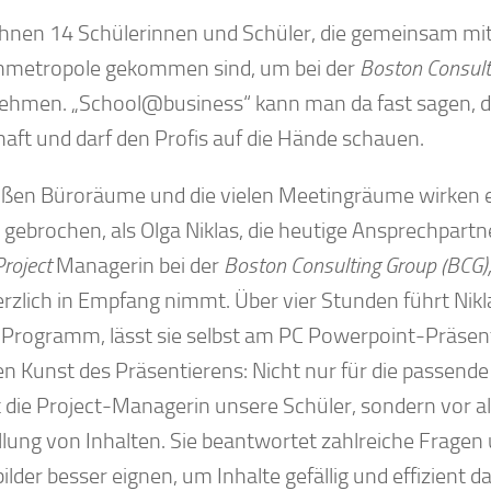
ihnen 14 Schülerinnen und Schüler, die gemeinsam mit 
metropole gekommen sind, um bei der
Boston Consult
nehmen. „School@business“ kann man da fast sagen, de
haft und darf den Profis auf die Hände schauen.
oßen Büroräume und die vielen Meetingräume wirken er
l gebrochen, als Olga Niklas, die heutige Ansprechpart
roject
Managerin bei der
Boston Consulting Group (BCG)
erzlich in Empfang nimmt. Über vier Stunden führt Nikl
e Programm, lässt sie selbst am PC Powerpoint-Präsenta
gen Kunst des Präsentierens: Nicht nur für die passen
t die Project-Managerin unsere Schüler, sondern vor a
llung von Inhalten. Sie beantwortet zahlreiche Frage
lder besser eignen, um Inhalte gefällig und effizient d