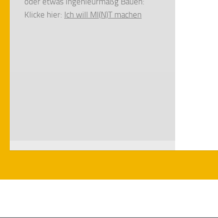
oder etwas ingenieurmäßg Bauen:
Klicke hier:
Ich will MI(N)T machen