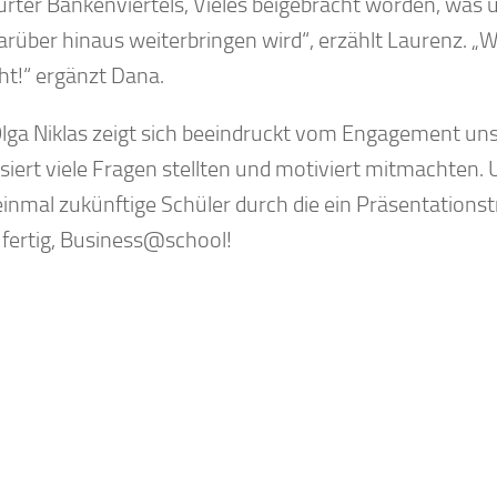
urter Bankenviertels, Vieles beigebracht worden, was 
arüber hinaus weiterbringen wird“, erzählt Laurenz. „
t!“ ergänzt Dana.
lga Niklas zeigt sich beeindruckt vom Engagement unse
siert viele Fragen stellten und motiviert mitmachten. U
einmal zukünftige Schüler durch die ein Präsentationst
, fertig, Business@school!