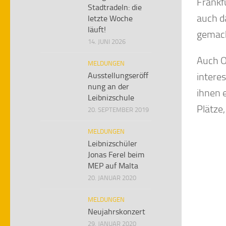
Frankf
Stadtradeln: die
auch d
letzte Woche
läuft!
gemach
14. JUNI 2026
Auch O
MELDUNGEN
Ausstellungseröff
interes
nung an der
ihnen 
Leibnizschule
Plätze
20. SEPTEMBER 2019
MELDUNGEN
Leibnizschüler
Jonas Ferel beim
MEP auf Malta
20. JANUAR 2020
MELDUNGEN
Neujahrskonzert
29. JANUAR 2020