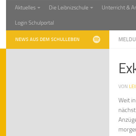
Aktuelles
Die Leibnizschule
Unterricht & A
Zum Inhalt springen
Login Schulportal
MELDU
NEWS AUS DEM SCHULLEBEN
Exk
VON
LE
Weit i
nächst
Anzüge
morgen