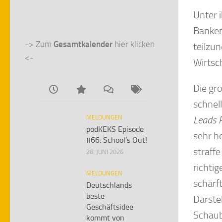
Unter 
Banken
-> Zum 
Gesamtkalender
 hier klicken 
teilzu
<-
Wirtsc
Die gr
schnel
MELDUNGEN
Leads P
podKEKS Episode
sehr h
#66: School’s Out!
straff
28. JUNI 2026
richti
MELDUNGEN
schärf
Deutschlands
beste
Darste
Geschäftsidee
Schaubi
kommt von