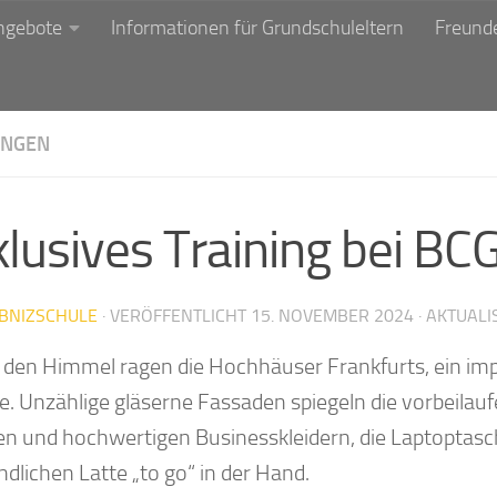
ngebote
Informationen für Grundschuleltern
Freunde
NGEN
lusives Training bei BC
IBNIZSCHULE
· VERÖFFENTLICHT
15. NOVEMBER 2024
· AKTUALI
n den Himmel ragen die Hochhäuser Frankfurts, ein im
e. Unzählige gläserne Fassaden spiegeln die vorbeilau
n und hochwertigen Businesskleidern, die Laptoptasch
dlichen Latte „to go“ in der Hand.