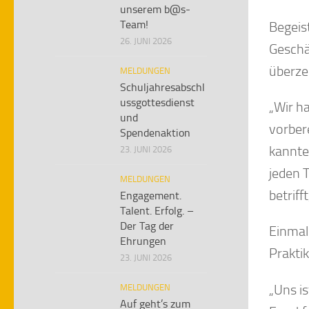
unserem b@s-
Team!
Begeis
26. JUNI 2026
Geschä
überz
MELDUNGEN
Schuljahresabschl
ussgottesdienst
„Wir h
und
vorbere
Spendenaktion
kannte
23. JUNI 2026
jeden 
MELDUNGEN
betriff
Engagement.
Talent. Erfolg. –
Der Tag der
Einmal 
Ehrungen
Prakti
23. JUNI 2026
„Uns i
MELDUNGEN
Auf geht’s zum