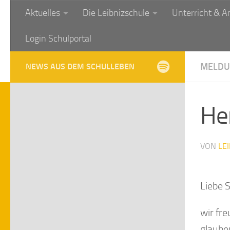
Aktuelles
Die Leibnizschule
Unterricht & A
Zum Inhalt springen
Login Schulportal
MELDU
NEWS AUS DEM SCHULLEBEN
He
VON
LE
Liebe 
wir fre
glaube