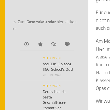
Für eu
nicht 
-> Zum 
Gesamtkalender
 hier klicken 
auch d
<-
Am Mon
Hier fi
weise 
MELDUNGEN
Kania 
podKEKS Episode
#66: School’s Out!
Nach d
28. JUNI 2026
Klasse
MELDUNGEN
Opas et
Deutschlands
beste
Wir wü
Geschäftsidee
kommt von