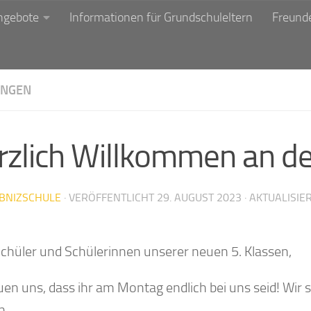
ngebote
Informationen für Grundschuleltern
Freunde
NGEN
rzlich Willkommen an der
IBNIZSCHULE
· VERÖFFENTLICHT
29. AUGUST 2023
· AKTUALISIE
Schüler und Schülerinnen unserer neuen 5. Klassen,
uen uns, dass ihr am Montag endlich bei uns seid! Wir 
n.