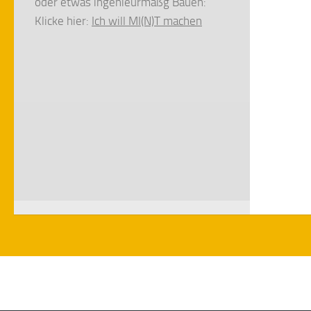
oder etwas ingenieurmäßg Bauen:
Klicke hier:
Ich will MI(N)T machen