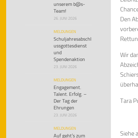
unserem b@s-
Chance
Team!
Den Abs
26. JUNI 2026
vorber
MELDUNGEN
Rettu
Schuljahresabschl
ussgottesdienst
und
Wir da
Spendenaktion
Abzeic
23. JUNI 2026
Schier
MELDUNGEN
überha
Engagement.
Talent. Erfolg. –
Tara P
Der Tag der
Ehrungen
23. JUNI 2026
MELDUNGEN
Siehe 
Auf geht’s zum