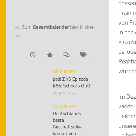
dessen
Traini
von Fr
-> Zum 
Gesamtkalender
 hier klicken 
In den
<-
einzus
bei od
Reakti
wurden
MELDUNGEN
podKEKS Episode
#66: School’s Out!
28. JUNI 2026
Im Dez
wieder
MELDUNGEN
Deutschlands
Teilne
beste
unsere
Geschäftsidee
kommt von
Leibni