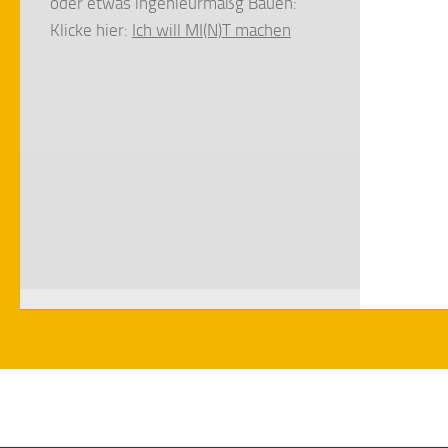
oder etwas ingenieurmäßg Bauen:
Klicke hier:
Ich will MI(N)T machen