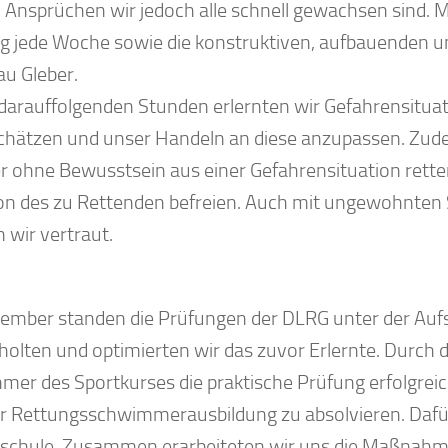
 Ansprüchen wir jedoch alle schnell gewachsen sind. Mö
ng jede Woche sowie die konstruktiven, aufbauende
au Gleber.
 darauffolgenden Stunden erlernten wir Gefahrensitua
chätzen und unser Handeln an diese anzupassen. Zudem
er ohne Bewusstsein aus einer Gefahrensituation rette
on des zu Rettenden befreien. Auch mit ungewohnten
 wir vertraut.
ember standen die Prüfungen der DLRG unter der Auf
holten und optimierten wir das zuvor Erlernte. Durch 
hmer des Sportkurses die praktische Prüfung erfolgreic
r Rettungsschwimmerausbildung zu absolvieren. Dafür 
zschule. Zusammen erarbeiteten wir uns die Maßnahmen 