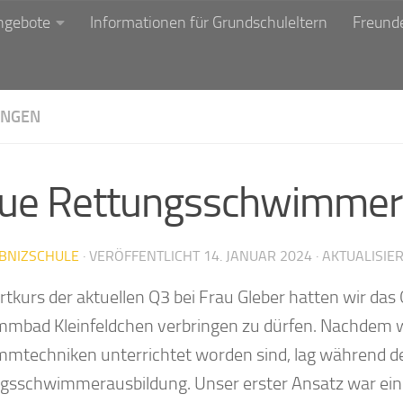
ngebote
Informationen für Grundschuleltern
Freunde
NGEN
ue Rettungsschwimmer 
IBNIZSCHULE
· VERÖFFENTLICHT
14. JANUAR 2024
· AKTUALISIE
tkurs der aktuellen Q3 bei Frau Gleber hatten wir das 
mbad Kleinfeldchen verbringen zu dürfen. Nachdem wir
mtechniken unterrichtet worden sind, lag während de
gsschwimmerausbildung. Unser erster Ansatz war ein i