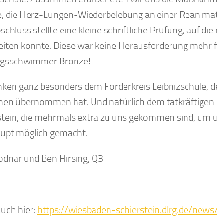
, die Herz-Lungen-Wiederbelebung an einer Reanima
chluss stellte eine kleine schriftliche Prüfung, auf die
eiten konnte. Diese war keine Herausforderung mehr fü
ngsschwimmer Bronze!
nken ganz besonders dem Förderkreis Leibnizschule, der
hen übernommen hat. Und natürlich dem tatkräftigen 
stein, die mehrmals extra zu uns gekommen sind, um 
upt möglich gemacht.
odnar und Ben Hirsing, Q3
auch hier:
https://wiesbaden-schierstein.dlrg.de/ne