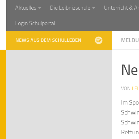
Aktuelles
Die Leibnizschule
Unterricht & A
Zum Inhalt springen
Login Schulportal
MELDU
NEWS AUS DEM SCHULLEBEN
Ne
VON
LE
Im Spor
Schwim
Schwim
Rettun