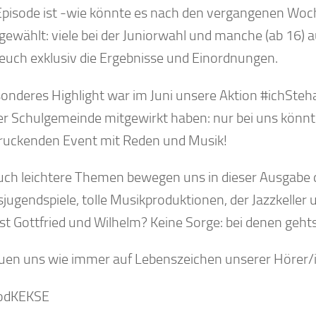
Episode ist -wie könnte es nach den vergangenen Woche
gewählt: viele bei der Juniorwahl und manche (ab 16) 
n euch exklusiv die Ergebnisse und Einordnungen.
sonderes Highlight war im Juni unsere Aktion #ichSteha
der Schulgemeinde mitgewirkt haben: nur bei uns könnt
ruckenden Event mit Reden und Musik!
uch leichtere Themen bewegen uns in dieser Ausgabe 
ugendspiele, tolle Musikproduktionen, der Jazzkeller un
st Gottfried und Wilhelm? Keine Sorge: bei denen geh
euen uns wie immer auf Lebenszeichen unserer Hörer/
podKEKSE