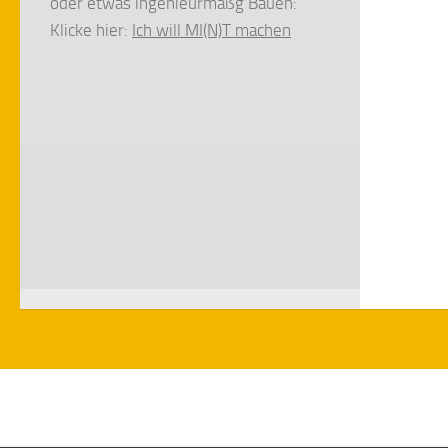
oder etwas ingenieurmäßg Bauen:
Klicke hier:
Ich will MI(N)T machen