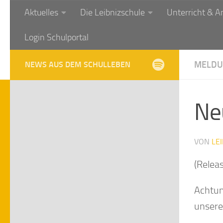
Aktuelles
Die Leibnizschule
Unterricht & A
Zum Inhalt springen
Login Schulportal
MELDU
NEWS AUS DEM SCHULLEBEN
Ne
VON
LE
(Relea
Achtun
unserer