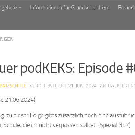
ngebote
Informationen für Grundschuleltern
Freunde
NGEN
uer podKEKS: Episode 
IBNIZSCHULE
· VERÖFFENTLICHT
21. JUNI 2024
· AKTUALISIERT
2
se 21.06.2024)
g: zu dieser Folge gibts zusätzlich noch eine ausführl
 Schule, die ihr nicht verpassen solltet! (Spezial Nr.7)