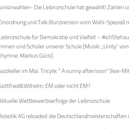
Juniorwahlen- Die Leibnizschule hat gewählt! Zahlen un
Einordnung und Talk (Kurzversion vom Wahl-Spezial) m
Leibnizschule für Demokratie und Vielfalt – #ichStehau
rinnen und Schüler unserer Schule [Musik: „Unity“ von 
hymne: Markus Gück]
azzkeller im Mai. Tricyle: “ A sunny afternoon“ (live-Mi
Gottfried&Wilhelm: EM oder nicht EM?
Aktuelle Wettbewerbserfolge der Leibnizschule
Robotik AG reloaded: die Deutschlandmeisterschaften i