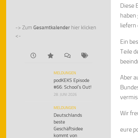
Diese 
haben 
liefer
-> Zum 
Gesamtkalender
 hier klicken 
<-
Ein be
Teile 
beeind
MELDUNGEN
Aber a
podKEKS Episode
Bundesj
#66: School’s Out!
28. JUNI 2026
vermis
MELDUNGEN
Wir fr
Deutschlands
beste
eure 
Geschäftsidee
kommt von