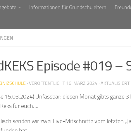
ngebote
Informationen für Grundschuleltern
Freunde
NGEN
dKEKS Episode #019 – S
IBNIZSCHULE
· VERÖFFENTLICHT
16. MÄRZ 2024
· AKTUALISIERT
se 15.03.2024) Unfassbar: diesen Monat gibts ganze 
 Keks für euch….
lisch senden wir zwei Live-Mitschnitte vom letzten „J
efunden hat.