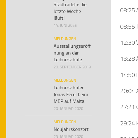
Stadtradeln: die
08:25 
letzte Woche
läuft!
08:55 
14. JUNI 2026
MELDUNGEN
12:30 
Ausstellungseröff
nung an der
13:28 A
Leibnizschule
20. SEPTEMBER 2019
14:50 
MELDUNGEN
Leibnizschüler
20:04 
Jonas Ferel beim
MEP auf Malta
27:21 
20. JANUAR 2020
29:24 
MELDUNGEN
Neujahrskonzert
29. JANUAR 2020