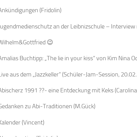
Ankündigungen (Fridolin)
Jugendmedienschutz an der Leibnizschule – Interview 
Wilhelm&Gottfried 😉
malias Buchtipp: „The lie in your kiss“ von Kim Nina O
Live aus dem „Jazzkeller“ (Schüler-Jam-Session, 20.02
Abischerz 1991 ??- eine Entdeckung mit Keks (Carolina
Gedanken zu Abi-Traditionen (M.Gück)
Kalender (Vincent)