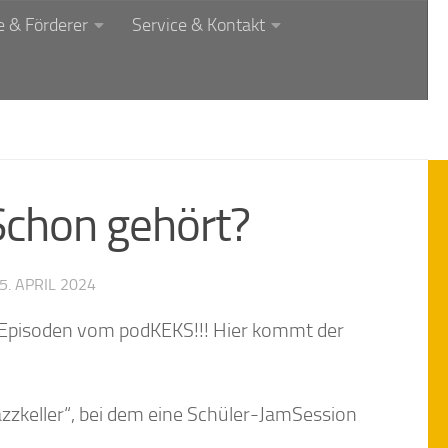
 & Förderer
Service & Kontakt
chon gehört?
5. APRIL 2024
3 Episoden vom podKEKS!!! Hier kommt der
azzkeller“, bei dem eine Schüler-JamSession