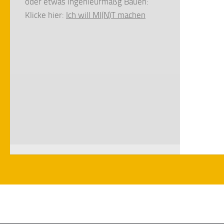
oder etwas ingenieurmäßg Bauen:
Klicke hier:
Ich will MI(N)T machen