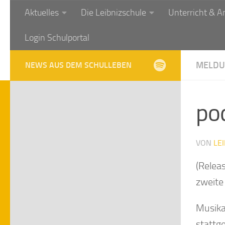
Aktuelles
Die Leibnizschule
Unterricht & A
Zum Inhalt springen
Login Schulportal
MELDU
NEWS AUS DEM SCHULLEBEN
po
VON
LE
(Relea
zweite
Musika
stattg