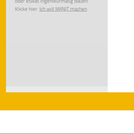
oder etwas ingenieurmäßg Bauen:
Klicke hier:
Ich will MI(N)T machen