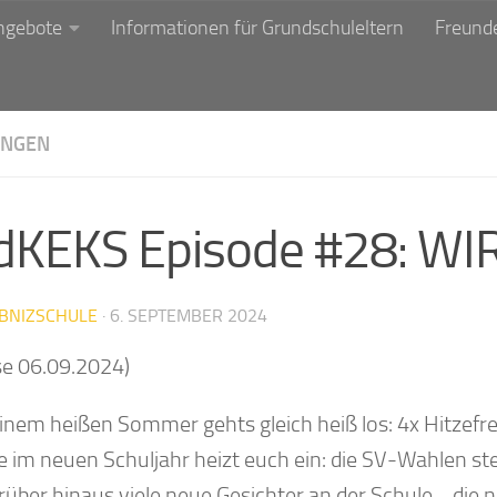
ngebote
Informationen für Grundschuleltern
Freunde
NGEN
dKEKS Episode #28: WIR
IBNIZSCHULE
·
6. SEPTEMBER 2024
se 06.09.2024)
inem heißen Sommer gehts gleich heiß los: 4x Hitzefre
e im neuen Schuljahr heizt euch ein: die SV-Wahlen st
rüber hinaus viele neue Gesichter an der Schule….die 