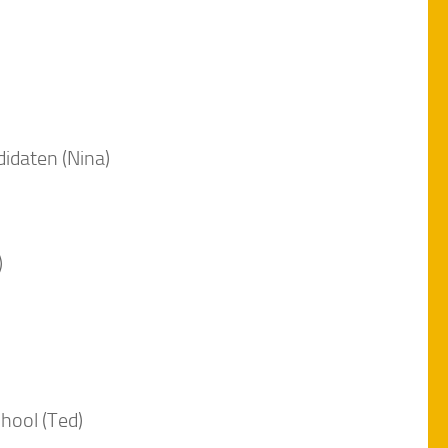
didaten (Nina)
)
hool (Ted)