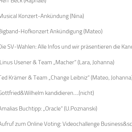
Herr Beck (Raphael)
Musical Konzert-Ankündung (Nina)
Bigband-Hofkonzert Ankündigung (Mateo)
Die SV-Wahlen: Alle Infos und wir präsentieren die Kan
Linus Usener & Team „Macher“ (Lara, Johanna)
Ted Krämer & Team „Change Leibniz“ (Mateo, Johanna
Gottfried&Wilhelm kandidieren….(nicht)
Amalias Buchtipp: „Oracle“ (U.Poznanski)
Aufruf zum Online Voting: Videochallenge Business&sc