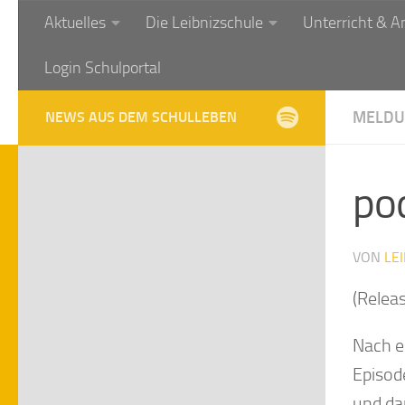
Aktuelles
Die Leibnizschule
Unterricht & A
Zum Inhalt springen
Login Schulportal
MELDU
NEWS AUS DEM SCHULLEBEN
po
VON
LE
(Relea
Nach e
Episod
und da