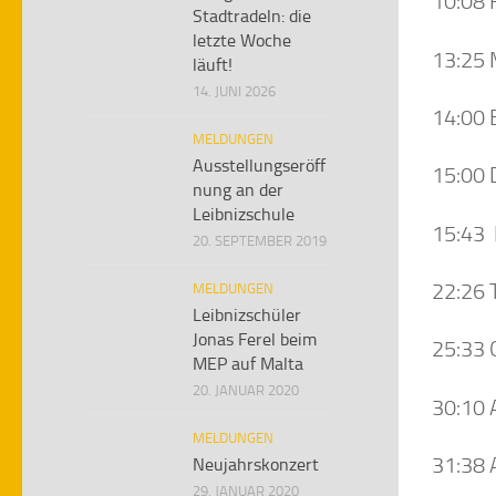
10:08 
Stadtradeln: die
letzte Woche
13:25 
läuft!
14. JUNI 2026
14:00 
MELDUNGEN
Ausstellungseröff
15:00 
nung an der
Leibnizschule
15:43 
20. SEPTEMBER 2019
22:26 
MELDUNGEN
Leibnizschüler
Jonas Ferel beim
25:33 
MEP auf Malta
20. JANUAR 2020
30:10 
MELDUNGEN
31:38 
Neujahrskonzert
29. JANUAR 2020