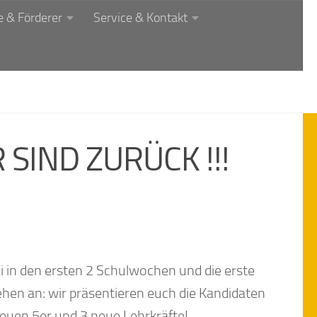
 & Förderer
Service & Kontakt
 SIND ZURÜCK !!!
i in den ersten 2 Schulwochen und die erste
ehen an: wir präsentieren euch die Kandidaten
neuen 5er und 3 neue Lehrkräfte!