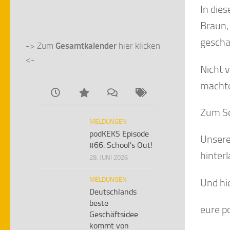
In dies
Braun,
gescha
-> Zum 
Gesamtkalender
 hier klicken 
<-
Nicht v
macht
Zum Sc
MELDUNGEN
podKEKS Episode
Unsere
#66: School’s Out!
hinterl
28. JUNI 2026
MELDUNGEN
Und hi
Deutschlands
beste
eure 
Geschäftsidee
kommt von