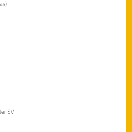
as)
der SV