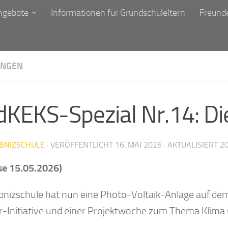
ngebote
Informationen für Grundschuleltern
Freunde
NGEN
dKEKS-Spezial Nr.14: D
IBNIZSCHULE
· VERÖFFENTLICHT
16. MAI 2026
· AKTUALISIERT
20
se 15.05.2026)
ibnizschule hat nun eine Photo-Voltaik-Anlage auf dem
r-Initiative und einer Projektwoche zum Thema Klima 