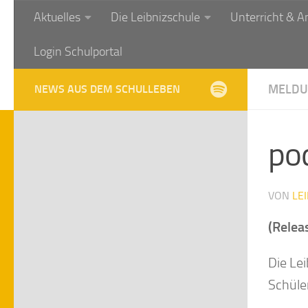
Aktuelles
Die Leibnizschule
Unterricht & A
Zum Inhalt springen
Login Schulportal
MELDU
NEWS AUS DEM SCHULLEBEN
po
VON
LE
(Relea
Die Le
Schüle