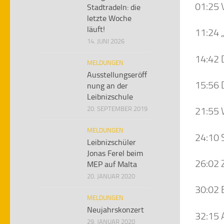
01:25 
Stadtradeln: die
letzte Woche
läuft!
11:24 
14. JUNI 2026
14:42 
MELDUNGEN
Ausstellungseröff
15:56 D
nung an der
Leibnizschule
20. SEPTEMBER 2019
21:55 
MELDUNGEN
24:10 
Leibnizschüler
Jonas Ferel beim
26:02 
MEP auf Malta
20. JANUAR 2020
30:02 
MELDUNGEN
Neujahrskonzert
32:15 
29. JANUAR 2020