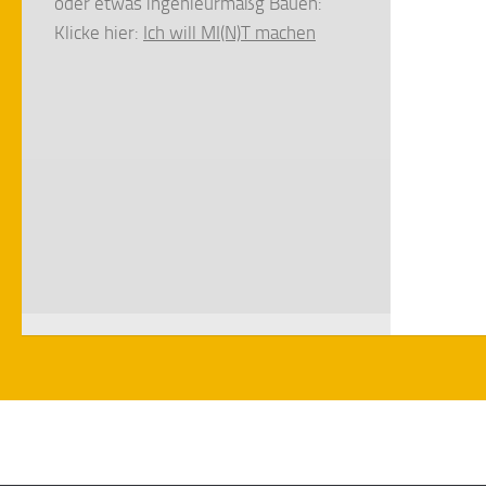
oder etwas ingenieurmäßg Bauen:
Klicke hier:
Ich will MI(N)T machen