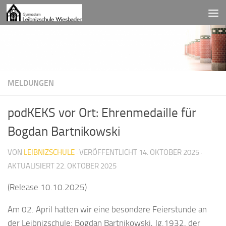
Zum Inhalt springen
MELDUNGEN
podKEKS vor Ort: Ehrenmedaille für
Bogdan Bartnikowski
VON
LEIBNIZSCHULE
· VERÖFFENTLICHT
14. OKTOBER 2025
·
AKTUALISIERT
22. OKTOBER 2025
(Release 10.10.2025)
Am 02. April hatten wir eine besondere Feierstunde an
der Leibnizschule: Bogdan Bartnikowski, Jg.1932, der