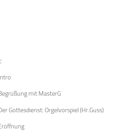
c
Intro
Begrüßung mit MasterG
Der Gottesdienst: Orgelvorspiel (Hr.Guss)
Eröffnung