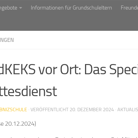
ngebote
Informationen für Grundschuleltern
Freunde
NGEN
dKEKS vor Ort: Das Spec
ttesdienst
IBNIZSCHULE
· VERÖFFENTLICHT
20. DEZEMBER 2024
· AKTUALI
se 20.12.2024)