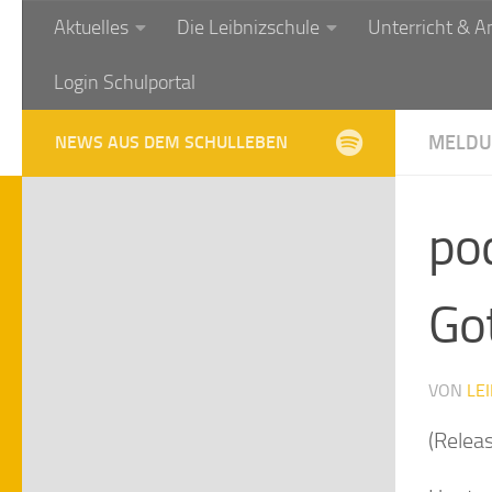
Aktuelles
Die Leibnizschule
Unterricht & A
Zum Inhalt springen
Login Schulportal
MELDU
NEWS AUS DEM SCHULLEBEN
po
Go
VON
LE
(Relea