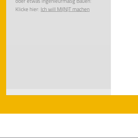
oder etwas ingenieurmäßg Bauen:
Klicke hier:
Ich will MI(N)T machen