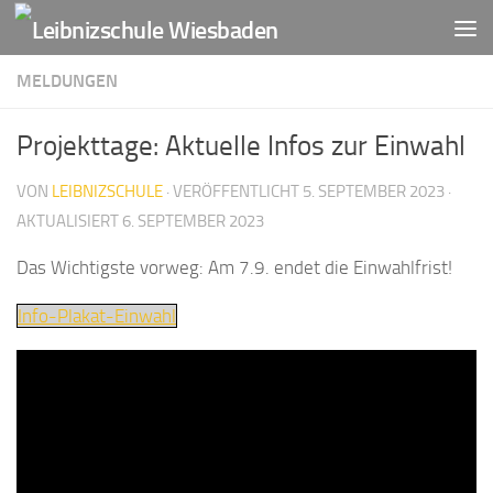
Zum Inhalt springen
MELDUNGEN
Projekttage: Aktuelle Infos zur Einwahl
VON
LEIBNIZSCHULE
· VERÖFFENTLICHT
5. SEPTEMBER 2023
·
AKTUALISIERT
6. SEPTEMBER 2023
Das Wichtigste vorweg: Am 7.9. endet die Einwahlfrist!
Info-Plakat-Einwahl