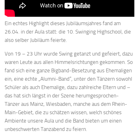
Ein echtes Highlight dieses Jubiläumsjahres fand am
26.04. in der Aula statt: die 10. Swinging Highschool, die
also selber Jubiläum feierte.
Von 19 – 23 Uhr wurde Swing getanzt und gefeiert, dazu
waren Leute aus allen Himmelsrichtungen gekommen. So
fand sich eine ganze Bigband-Besetzung aus Ehemaligen
ein, eine echte „Alumni-Band“, unter den Tänzern sowohl
Schüler als auch Ehemalige, dazu zahlreiche Eltern und –
das hat sich längst in der Szene herumgesprochen-
Tänzer aus Mainz, Wiesbaden, manche aus dem Rhein-
Main-Gebiet, die zu schätzen wissen, welch schönes
Ambiente unsere Aula und die Band bieten um einen
unbeschwerten Tanzabend zu feiern.