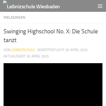
Zum Inhalt springen
MELDUNGEN
Swinging Highschool No. X: Die Schule
tanzt
VON
LEIBNIZSCHULE
· VERÖFFENTLICHT
29. APRIL 2025
·
AKTUALISIERT
30. APRIL 2025