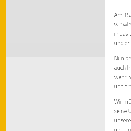
Am 15.
wir wi
in das 
und er
Nun be
auch h
wenn w
und arb
Wir mö
seine 
unserer
und org