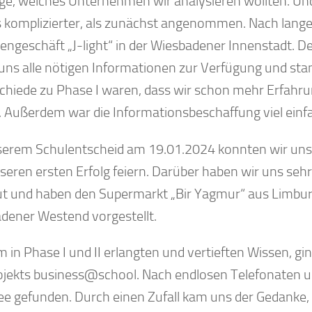
age, welches Unternehmen wir analysieren wollten. Und
ls komplizierter, als zunächst angenommen. Nach lang
engeschäft „J-light“ in der Wiesbadener Innenstadt. 
e uns alle nötigen Informationen zur Verfügung und sta
chiede zu Phase I waren, dass wir schon mehr Erfahru
. Außerdem war die Informationsbeschaffung viel einf
serem Schulentscheid am 19.01.2024 konnten wir un
seren ersten Erfolg feiern. Darüber haben wir uns se
ut und haben den Supermarkt „Bir Yagmur“ aus Limbu
dener Westend vorgestellt.
 in Phase I und II erlangten und vertieften Wissen, gi
ojekts business@school. Nach endlosen Telefonaten un
dee gefunden. Durch einen Zufall kam uns der Gedanke,