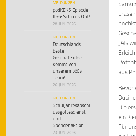
MELDUNGEN
Samuel
podKEKS Episode
präsen
#66: School’s Out!
hochka
28. JUNI 2026
Geschä
MELDUNGEN
„Als wi
Deutschlands
beste
Erleich
Geschäftsidee
Potenti
kommt von
unserem b@s-
aus Pha
Team!
26. JUNI 2026
Bevor 
Busine
MELDUNGEN
Schuljahresabschl
Die er
ussgottesdienst
ein Kl
und
Spendenaktion
Für un
23. JUNI 2026