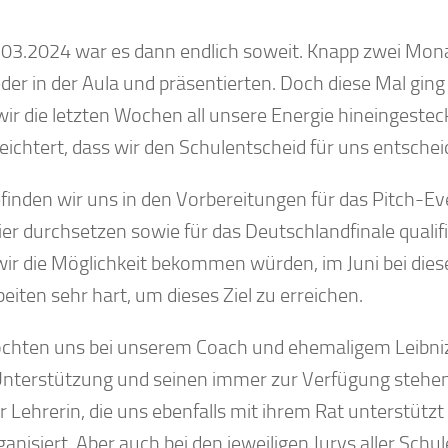
03.2024 war es dann endlich soweit. Knapp zwei Mon
eder in der Aula und präsentierten. Doch diese Mal gin
wir die letzten Wochen all unsere Energie hineingesteck
leichtert, dass wir den Schulentscheid für uns entsche
finden wir uns in den Vorbereitungen für das Pitch-Ev
ier durchsetzen sowie für das Deutschlandfinale qualif
ir die Möglichkeit bekommen würden, im Juni bei die
eiten sehr hart, um dieses Ziel zu erreichen.
chten uns bei unserem Coach und ehemaligem Leibnizsc
Unterstützung und seinen immer zur Verfügung stehe
 Lehrerin, die uns ebenfalls mit ihrem Rat unterstützt
anisiert. Aber auch bei den jeweiligen Jurys aller Schul