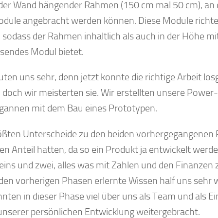
 der Wand hängender Rahmen (150 cm mal 50 cm), an
dule angebracht werden können. Diese Module richte
, sodass der Rahmen inhaltlich als auch in der Höhe mi
ssendes Modul bietet.
euten uns sehr, denn jetzt konnte die richtige Arbeit 
, doch wir meisterten sie. Wir erstellten unsere Power
gannen mit dem Bau eines Prototypen.
ößten Unterscheide zu den beiden vorhergegangenen P
ven Anteil hatten, da so ein Produkt ja entwickelt wer
eins und zwei, alles was mit Zahlen und den Finanzen z
den vorherigen Phasen erlernte Wissen half uns sehr we
nnten in dieser Phase viel über uns als Team und als E
n unserer persönlichen Entwicklung weitergebracht.