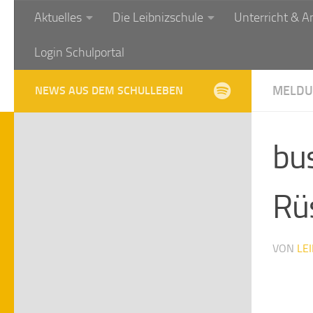
Aktuelles
Die Leibnizschule
Unterricht & A
Zum Inhalt springen
Login Schulportal
MELDU
NEWS AUS DEM SCHULLEBEN
bu
Rü
VON
LE