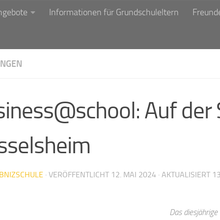
ngebote
Informationen für Grundschuleltern
Freunde
NGEN
siness@school: Auf der 
sselsheim
IBNIZSCHULE
· VERÖFFENTLICHT
12. MAI 2024
· AKTUALISIERT
13
Das diesjährige