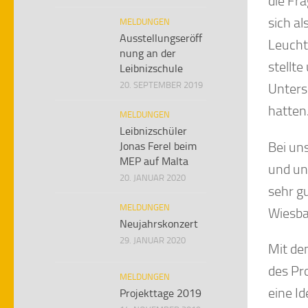
die Fr
sich a
MELDUNGEN
Ausstellungseröff
Leucht
nung an der
stellt
Leibnizschule
20. SEPTEMBER 2019
Unters
hatten
MELDUNGEN
Leibnizschüler
Bei un
Jonas Ferel beim
MEP auf Malta
und un
20. JANUAR 2020
sehr g
MELDUNGEN
Wiesba
Neujahrskonzert
29. JANUAR 2020
Mit dem
des Pr
MELDUNGEN
eine I
Projekttage 2019