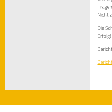
Fragen
Nicht z
Die Sc
Erfolg!
Berich
Berich