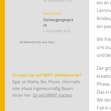
14. NOVEMBER 2019
ein an
Lernmo
MELDUNGEN
Kindes
Zeitzeugengesprä
ch
ein pa
4. NOVEMBER 2019
Wir fr
AG Medientechnik
Aula
Disco
uns zu
und be
Der gr
Du hast Lust auf MINT-Wettbewerbe?
kreati
Egal, ob Mathe, Bio, Physik, Informatik
Phase 
oder etwas ingenieurmäßg Bauen:
Das in 
Klicke hier:
Ich will MI(N)T machen
Wir ko
Fall i