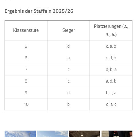
Ergebnis der Staffeln 2025/26
Platzierungen (2.,
Klassenstufe
Sieger
3., 4.)
5
d
c, a, b
6
a
c, d, b
7
c
d, b, a
8
c
a, d, b
9
d
b, c, a
10
b
d, a, c