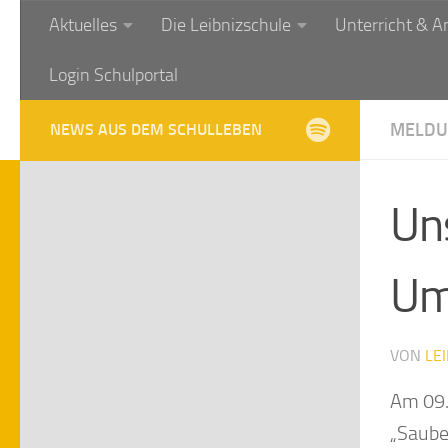
Aktuelles
Die Leibnizschule
Unterricht & A
Zum Inhalt springen
Login Schulportal
MELDU
NEWS AUS DEM SCHULLEBEN
Uns
Um
VON
LE
Am 09.
„Saube