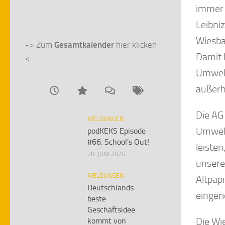
immer 
Leibni
Wiesba
-> Zum 
Gesamtkalender
 hier klicken 
Damit 
<-
Umwelt
außerha
Die AG
MELDUNGEN
Umwelt
podKEKS Episode
#66: School’s Out!
leiste
28. JUNI 2026
unsere
MELDUNGEN
Altpap
Deutschlands
eingeri
beste
Geschäftsidee
Die Wi
kommt von