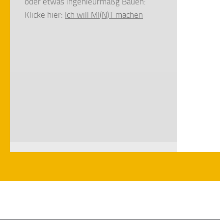
oder etwas ingenieurmäßg Bauen:
Klicke hier:
Ich will MI(N)T machen