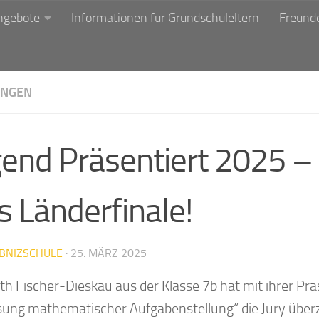
ngebote
Informationen für Grundschuleltern
Freunde
NGEN
gend Präsentiert 2025 
s Länderfinale!
IBNIZSCHULE
·
25. MÄRZ 2025
eth Fischer-Dieskau aus der Klasse 7b hat mit ihrer P
sung mathematischer Aufgabenstellung“ die Jury überzeu