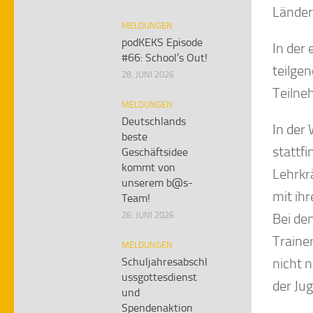
Länder
MELDUNGEN
podKEKS Episode
In der
#66: School’s Out!
teilge
28. JUNI 2026
Teilne
MELDUNGEN
Deutschlands
In der
beste
stattfi
Geschäftsidee
kommt von
Lehrkr
unserem b@s-
mit ih
Team!
26. JUNI 2026
Bei de
Traine
MELDUNGEN
Schuljahresabschl
nicht 
ussgottesdienst
der Ju
und
Spendenaktion