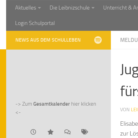
Aktuelles
Die Leibnizschule
Unterricht & A
Zum Inhalt springen
Login Schulportal
MELDU
NEWS AUS DEM SCHULLEBEN
Ju
für
-> Zum 
Gesamtkalender
 hier klicken 
VON
LE
<-
Elisab
zur Lö