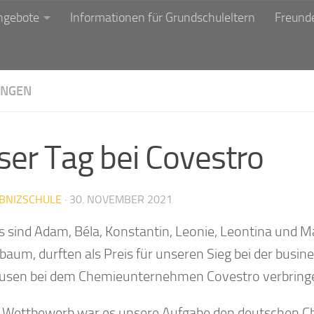
ngebote
Informationen für Grundschuleltern
Freunde
NGEN
ser Tag bei Covestro
IBNIZSCHULE
·
30. NOVEMBER 2021
as sind Adam, Béla, Konstantin, Leonie, Leontina und 
baum, durften als Preis für unseren Sieg bei der busi
usen bei dem Chemieunternehmen Covestro verbring
 Wettbewerb war es unsere Aufgabe den deutschen Ch