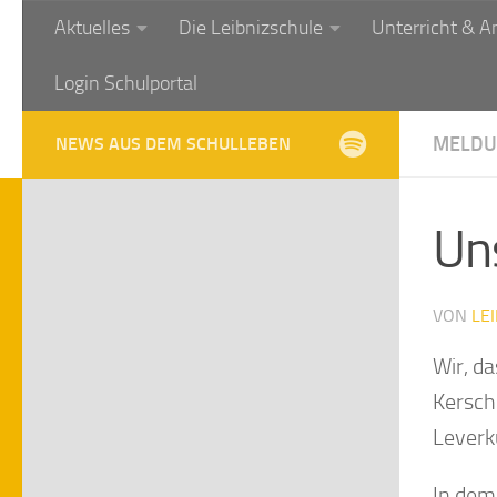
Aktuelles
Die Leibnizschule
Unterricht & A
Zum Inhalt springen
Login Schulportal
MELDU
NEWS AUS DEM SCHULLEBEN
Un
VON
LE
Wir, d
Kersch
Leverk
In dem