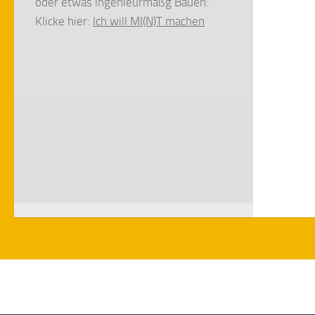
oder etwas ingenieurmäßg Bauen:
Klicke hier:
Ich will MI(N)T machen