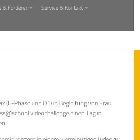
 & Förderer
Service & Kontakt
Max (E-Phase und Q1) in Begleitung von Frau
ness@school videochallenge einen Tag in
en.
emiekonzern in einem vierminütigen Video zu